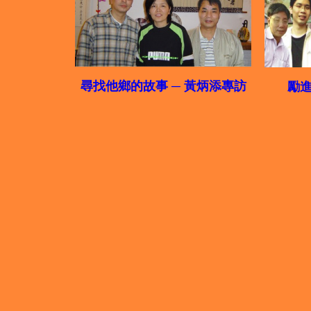
尋找他鄉的故事 ─ 黃炳添專訪
勵進