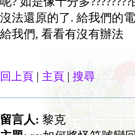
呢? 如是像十分多??????
沒法還原的了. 給我們的
給我們, 看看有沒有辦法
|
|
回上頁
主頁
搜尋
留言人:
黎克