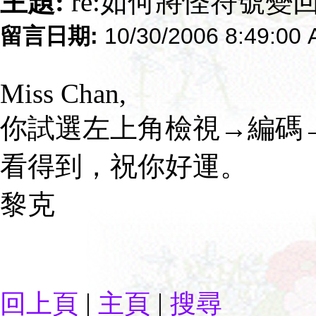
主題:
re:如何將怪符號變
留言日期:
10/30/2006 8:49:00
Miss Chan,
你試選左上角檢視→編碼→再
看得到，祝你好運。
黎克
|
|
回上頁
主頁
搜尋