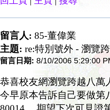
|
|
回上頁
主頁
搜尋
留言人:
85-董偉業
主題:
re:特別號外 - 瀏
留言日期:
8/10/2006 5:29:00 
恭喜校友網瀏覽跨越八萬
今早原本告訴自己要做第
80014 ，期望下次可見