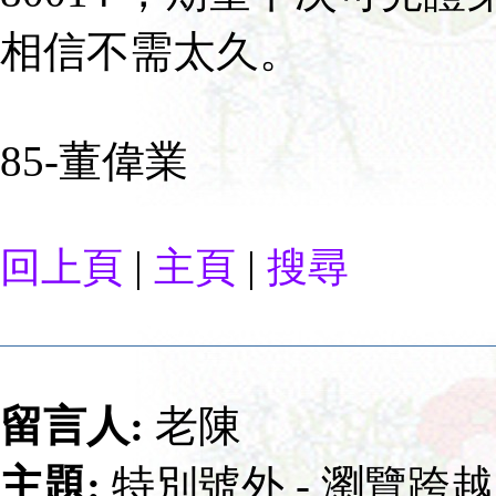
相信不需太久。
85-董偉業
|
|
回上頁
主頁
搜尋
留言人:
老陳
主題:
特別號外 - 瀏覽跨