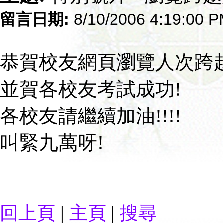
留言日期:
8/10/2006 4:19:00 
恭賀校友網頁瀏覽人次跨越
並賀各校友考試成功!
各校友請繼續加油!!!!
叫緊九萬呀!
|
|
回上頁
主頁
搜尋