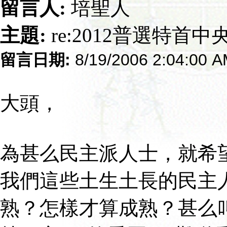
留言人:
培聖人
主題:
re:2012普選特首
留言日期:
8/19/2006 2:04:00 
大頭，
為甚么民主派人士，就希
我們這些土生土長的民主
熟？怎樣才算成熟？甚么叫