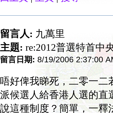
留言人:
九萬里
主題:
re:2012普選特首
留言日期:
8/19/2006 2:37:00 
唔好俾我睇死，二零一二
派候選人給香港人選的直
說這種制度？簡單，一釋