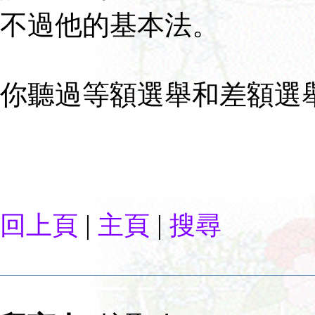
不過他的基本法。
你聽過等額選舉和差額選
|
|
回上頁
主頁
搜尋