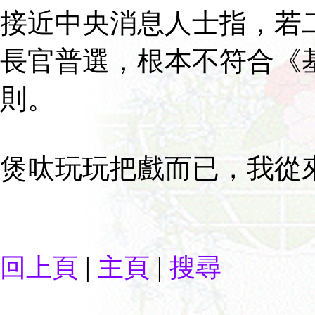
接近中央消息人士指，若
長官普選，根本不符合《
則。
煲呔玩玩把戲而已，我從
|
|
回上頁
主頁
搜尋