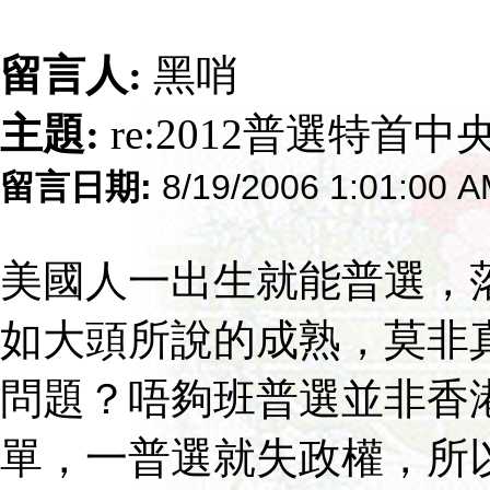
留言人:
黑哨
主題:
re:2012普選特首
留言日期:
8/19/2006 1:01:00 
美國人一出生就能普選，
如大頭所說的成熟，莫非
問題？唔夠班普選並非香
單，一普選就失政權，所