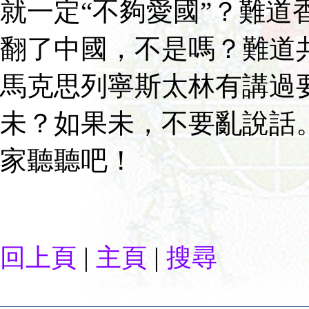
就一定“不夠愛國”？難道
翻了中國，不是嗎？難道
馬克思列寧斯太林有講過
未？如果未，不要亂說話
家聽聽吧！
|
|
回上頁
主頁
搜尋