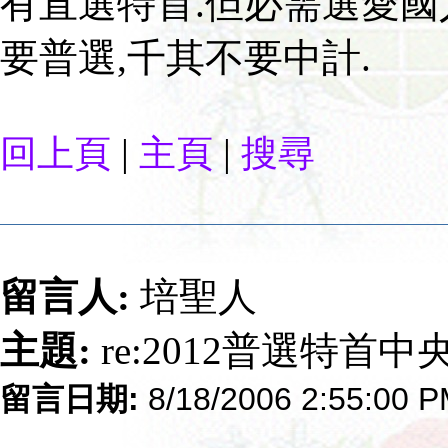
有直選特首.但必需選愛國
要普選,千其不要中計.
|
|
回上頁
主頁
搜尋
留言人:
培聖人
主題:
re:2012普選特首
留言日期:
8/18/2006 2:55:00 