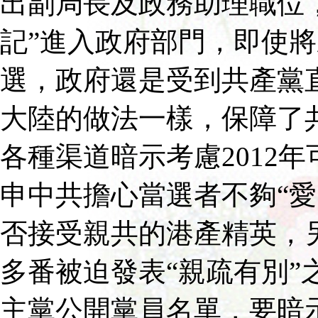
出副局長及政務助理職位
記”進入政府部門，即使
選，政府還是受到共產黨
大陸的做法一樣，保障了
各種渠道暗示考慮2012
申中共擔心當選者不夠“愛
否接受親共的港產精英，
多番被迫發表“親疏有別”
主黨公開黨員名單，要暗