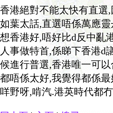
香港絕對不能太快有直選,
如葉太話,直選唔係萬應靈
想香港好,唔好比d反中亂
人事做特首,係睇下香港d
候進行普選,香港唯一可以
都唔係太好,我覺得都係最
咩野呀,啃汽.港英時代都