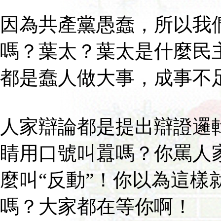
因為共產黨愚蠢，所以我
嗎？葉太？葉太是什麼民
都是蠢人做大事，成事不
人家辯論都是提出辯證邏
睛用口號叫囂嗎？你罵人家
麼叫“反動”！你以為這樣
嗎？大家都在等你啊！