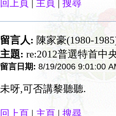
|
|
回上頁
主頁
搜尋
留言人:
陳家豪(1980-1985
主題:
re:2012普選特首
留言日期:
8/19/2006 9:01:00 
未呀,可否講黎聽聽.
|
|
回上頁
主頁
搜尋