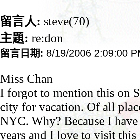
留言人:
steve(70)
主題:
re:don
留言日期:
8/19/2006 2:09:00 
Miss Chan
I forgot to mention this on 
city for vacation. Of all pla
NYC. Why? Because I have n
years and I love to visit this