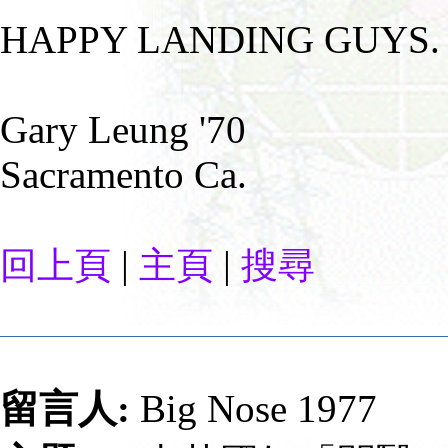
HAPPY LANDING GUYS.
Gary Leung '70
Sacramento Ca.
|
|
回上頁
主頁
搜尋
留言人:
Big Nose 1977