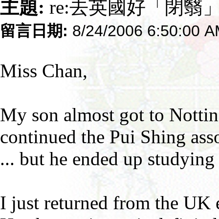
主題:
re:去英國好「閉翳
留言日期:
8/24/2006 6:50:00 
Miss Chan,
My son almost got to Nott
continued the Pui Shing asso
... but he ended up studying 
I just returned from the UK e