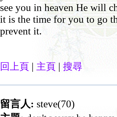
see you in heaven He will c
it is the time for you to go 
prevent it.
|
|
回上頁
主頁
搜尋
留言人:
steve(70)