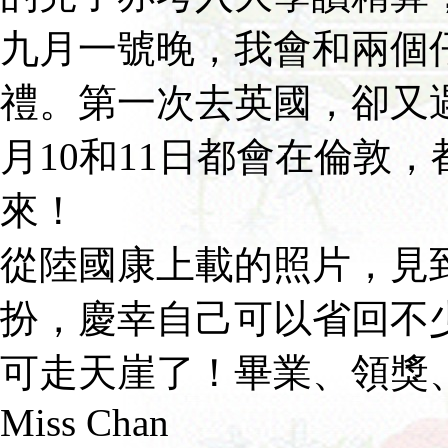
九月一號晚，我會和兩個
禮。第一次去英國，卻又
月10和11日都會在倫敦
來！
從陸國康上載的照片，見
扮，慶幸自己可以省回不
可走天崖了！畢業、領獎
Miss Chan