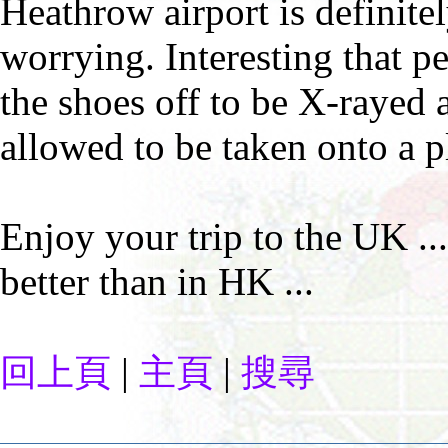
Heathrow airport is definite
worrying. Interesting that p
the shoes off to be X-rayed a
allowed to be taken onto a pl
Enjoy your trip to the UK ..
better than in HK ...
|
|
回上頁
主頁
搜尋