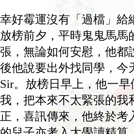
幸好霉運沒有「過檔」給
放榜前夕，平時鬼鬼馬馬
張，無論如何安慰，他都
後他說要出外找同學，今
Sir。放榜日早上，他一
我，把本來不太緊張的我
正，喜訊傳來，他終於考入No
的兒子亦考入大學讀精算