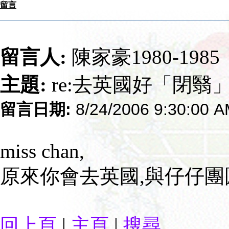
留言
留言人:
陳家豪1980-1985
主題:
re:去英國好「閉翳
留言日期:
8/24/2006 9:30:00 
miss chan,
原來你會去英國,與仔仔團
|
|
回上頁
主頁
搜尋