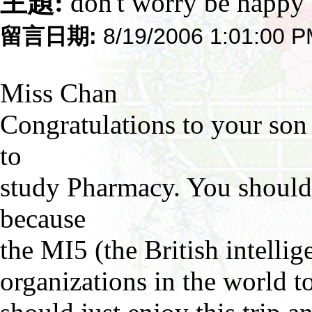
主題:
don't worry be happy
留言日期:
8/19/2006 1:01:00 
Miss Chan
Congratulations to your son 
to
study Pharmacy. You should 
because
the MI5 (the British intellig
organizations in the world to