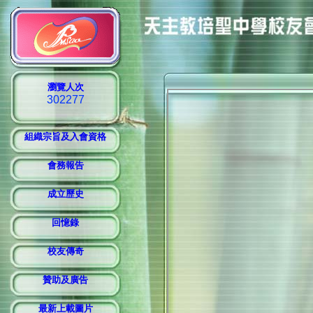
瀏覽人次
組織宗旨及入會資格
會務報告
成立歷史
回憶錄
校友傳奇
贊助及廣告
最新上載圖片